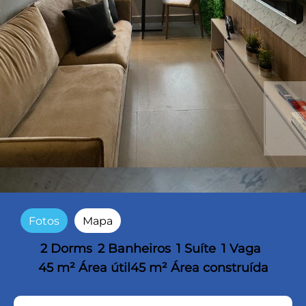
Fotos
Mapa
2 Dorms
2 Banheiros
1 Suíte
1 Vaga
45 m² Área útil
45 m² Área construída