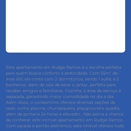
FALE COM O CORRETOR
AGENDAR UMA VISITA
Este apartamento em Rudge Ramos é a escolha perfeita
para quem busca conforto e praticidade. Com 55m² de
área útil, ele conta com 2 dormitórios, sendo 1 suíte, e 2
banheiros, além de sala de estar e jantar, perfeita para
receber amigos e familiares. Cozinha, a área de serviço é
separada, garantindo maior comodidade no dia a dia.
Além disso, o condomínio oferece diversas opções de
lazer, como piscina, churrasqueira, playground e quadra,
além de portaria 24 horas e elevador.. Não perca a chance
de conhecer este incrível apartamento em Rudge Ramos.
Com sacada e portão eletrônico, este imóvel oferece tudo