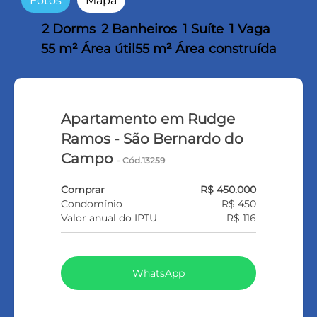
Fotos
Mapa
2 Dorms
2 Banheiros
1 Suíte
1 Vaga
55 m² Área útil
55 m² Área construída
Apartamento em Rudge
Ramos - São Bernardo do
Campo
- Cód.13259
Comprar
R$ 450.000
Condomínio
R$ 450
Valor anual do IPTU
R$ 116
WhatsApp
LIGAR