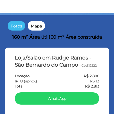
Fotos
Mapa
160 m² Área útil
160 m² Área construída
Loja/Salão em Rudge Ramos -
São Bernardo do Campo
- Cód.12222
Locação
R$ 2.800
IPTU (aprox.)
R$ 13
Total
R$ 2.813
WhatsApp
LIGAR