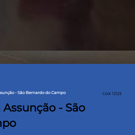
ssunção - São Bernardo do Campo
Cód: 12123
 Assunção - São
mpo