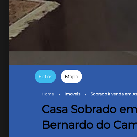
Fotos
Mapa
Home
Imoveis
Sobrado à venda em A
chevron_right
chevron_right
Casa Sobrado em
Bernardo do Ca