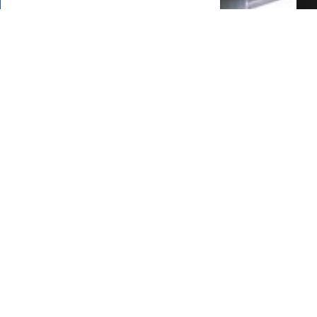
FALE COM O
CORRETOR
AGENDAR UMA VISITA
SIMULE O
FINANCIAMENTO
COMPARTILHAR